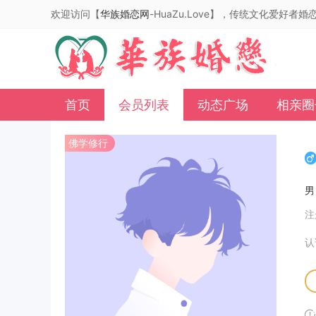
欢迎访问【
华族婚恋网
-HuaZu.Love】，传统文化爱好者
首页
会员列表
动态广场
相亲圈
佛学修行
注
认