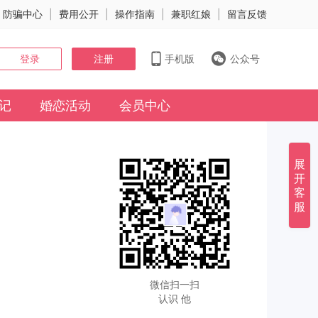
防骗中心
|
费用公开
|
操作指南
|
兼职红娘
|
留言反馈
登录
注册
手机版
公众号
记
婚恋活动
会员中心
展
开
客
服
微信扫一扫
认识 他