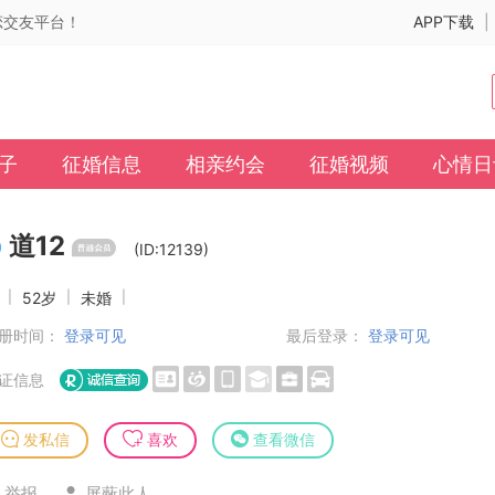
婚恋交友平台！
APP下载
|
子
征婚信息
相亲约会
征婚视频
心情日
道12
(ID:12139)
男
|
52岁
|
未婚
|
册时间：
登录可见
最后登录：
登录可见
证信息
发私信
喜欢
查看微信
举报
屏蔽此人