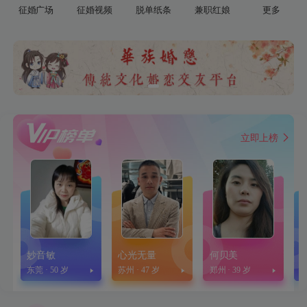
征婚广场
征婚视频
脱单纸条
兼职红娘
更多
约会
单身日记
资讯
话题
立即上榜
妙音敏
心光无量
何贝美
东莞 · 50 岁
苏州 · 47 岁
郑州 · 39 岁
大