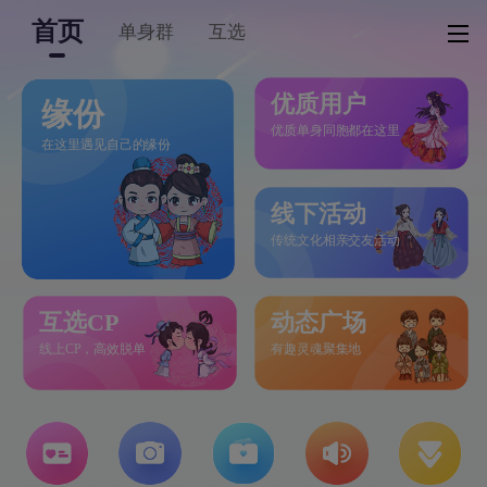
首页
单身群
互选
优质用户
缘份
优质单身同胞都在这里
在这里遇见自己的缘份
线下活动
传统文化相亲交友活动
互选CP
动态广场
线上CP，高效脱单
有趣灵魂聚集地