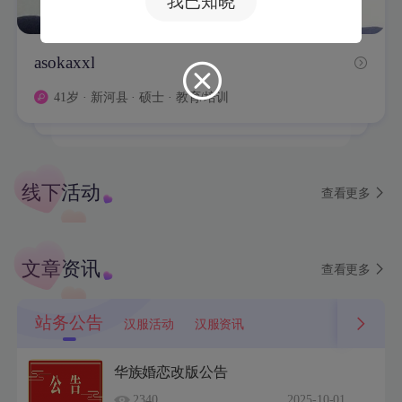
我已知晓
asokaxxl
张糯尹
maly8888
释提桓因
郑雪芬
沉香青桂
宋科伟
高贵的白雪公主
JasonLin
樊凡
41岁 · 新河县 · 硕士 · 教育/培训
52岁 · 杭州 · 本科 · 高级管理
37岁 · 上海奉贤 · 大专 · 其他
48岁 · 江西 · 中专 · 保健/美容
52岁 · 南昌 · 本科 · 自由职业者
43岁 · 西安 · 大专 · 房地产/装修/物业
50岁 · 浙江 · 大专 · 通信技术
48岁 · 北京朝阳 · 硕士 · 自由职业者
线下活动
查看更多
文章资讯
查看更多
站务公告
汉服活动
汉服资讯
华族婚恋改版公告
2340
2025-10-01