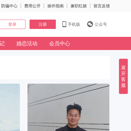
防骗中心
|
费用公开
|
操作指南
|
兼职红娘
|
留言反馈
登录
注册
手机版
公众号
记
婚恋活动
会员中心
展
开
客
服