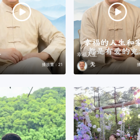
予
幸福人生
无
播放量：21