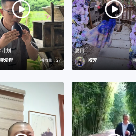
学计划
夏日
胖爱橙
褚芳
播放量：27