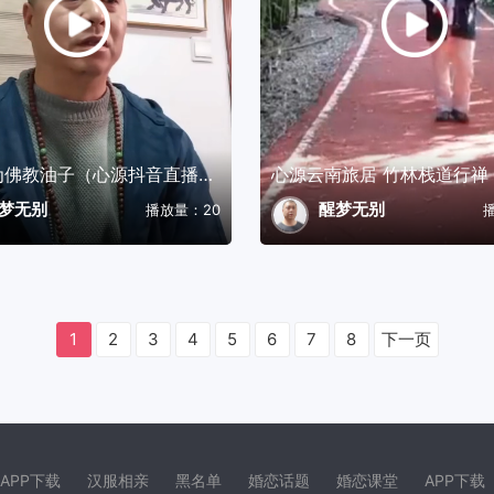
小心成为佛教油子（心源抖音直播片段）
心源云南旅居 竹林栈道行禅
梦无别
醒梦无别
播放量：20
1
2
3
4
5
6
7
8
下一页
APP下载
汉服相亲
黑名单
婚恋话题
婚恋课堂
APP下载