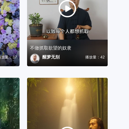
不做抓取欲望的奴隶
醒梦无别
播放量：37
播放量：42