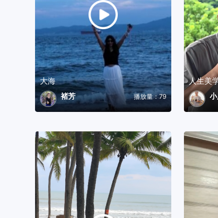
大海
人生美
褚芳
小
播放量：79