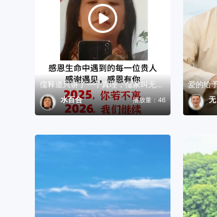
儒释道只讲了一个真理，儒家叫无名，释家讲无我，道家说无为，
爱的给
水百合
无
播放量：46