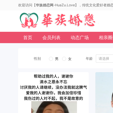
欢迎访问【
华族婚恋网
-HuaZu.Love】，传统文化爱好者
首页
会员列表
动态广场
相亲圈
性别
年龄
请选择
男
女