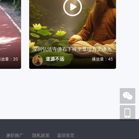
深圳弘法寺佛石下禅坐显现万丈佛光
道源不远
播放量：20
播放量：45
兼职推广
隐私政策
返回首页