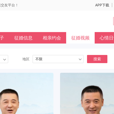
婚恋交友平台！
APP下载
|
子
征婚信息
相亲约会
征婚视频
心情日
地区
不限
搜索