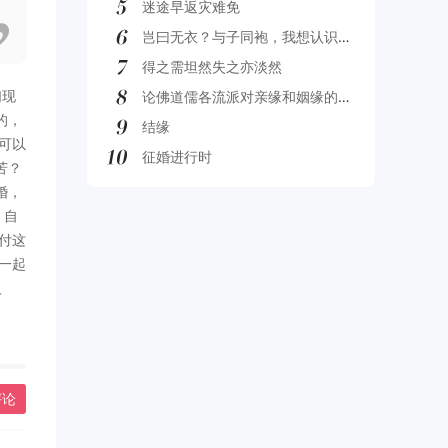
迷途早返灾难免
岂曰无衣？与子同袍，我想认识更多的袍子，我想找一个汉服小哥哥，然后谈一场不分手的恋爱
得之需坦然失之亦淡然
们现
论佛道儒各流派对亲缘和姻缘的重视与轻忽。
的，
结缘
可以
征婚进行时
苦？
婚，
，自
付这
一起
人
评论