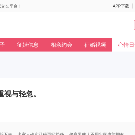
婚恋交友平台！
APP下载
|
子
征婚信息
相亲约会
征婚视频
心情日
重视与轻忽。
胎下来。 出家人确实活得更轻松些。 修真界的人不用出家也能拥有