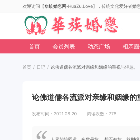
欢迎访问【
华族婚恋网
-HuaZu.Love】，传统文化爱好者
首页
会员列表
动态广场
相亲圈
首页
/
日记
/
论佛道儒各流派对亲缘和姻缘的重视与轻忽。
论佛道儒各流派对亲缘和姻缘的
发布时间：2021.08.20 阅读次数：778
人界的轮回道，多数是坑。 想不被坑，就别投