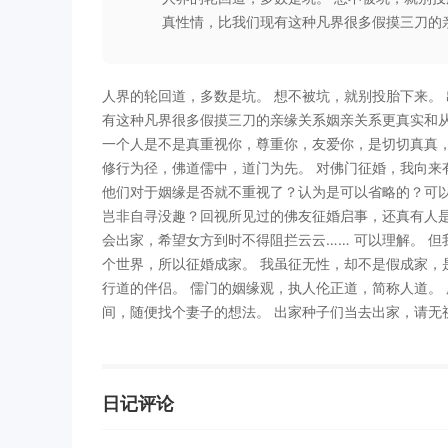
真性情，比我们现有这种凡界很多假摸三刀的
人界的轮回道，多数是坑。 想不被坑，就别投胎下来。
有这种凡界很多假摸三刀的亲缘关系姻亲关系更真实和从
一个人是不是真重视你，尊重你，友爱你，是切切真真，
修行为径，佛道儒中，道门为先。 对佛门征婚，我向来
他们对于姻缘是否就不重视了？认为是可以省略的？可以
岂非自寻没趣？回视所见过的佛友征婚启事，还真有人
会出家，希望女方到时不得阻拦云云…… 可以理解。 
个世界，所以征婚成家。 我虽征无性，却不是假成家，
行道的伴侣。 儒门的姻缘观，执人伦正道，简称人道。
间，随便找个妻子的想法。 出家种子们当去出家，请无
日记评论