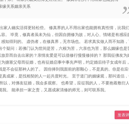
亲缘关系姻亲关系
 出家人确实活得更轻松些。 修真界的人不用出家也能拥有真性情，比我
容。 毕竟，修真者虽未为仙，但因自拥修为故，对人心、情绪是有感应
感知得到的。 虚伪者，在修真界，无市场也。 若求真实做人而不知路，
有个疑问：若佛门认为世间是苦，六根为苦，六亲也为苦，那么姻缘也是
放弃而自去出家的？亲情友爱是可以借修行慢慢修掉的？ 那我征佛友为
是为搪塞父母而征婚，也有征婚启事中事先声明，约定婚后待子女成年后
但我是不会征那种人的了。 因你捧到我面前的那颗心，不是真的。你是在应
是真成家，是找相契的人一起共度时光。 至于道门的姻缘观，那叫道侣，
 所以，对佛友征婚，我会多观察。 也希望，应征我的人，不要抱着敷衍
视我。 能承担一家之责，又愿成家清修的师兄，则可联系我。
发表