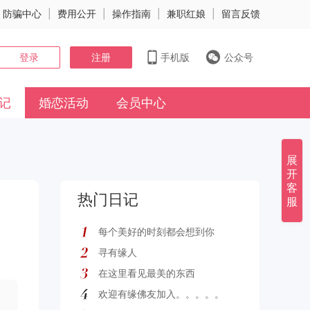
防骗中心
|
费用公开
|
操作指南
|
兼职红娘
|
留言反馈
登录
注册
手机版
公众号
记
婚恋活动
会员中心
展
开
客
热门日记
服
每个美好的时刻都会想到你
寻有缘人
在这里看见最美的东西
欢迎有缘佛友加入。。。。。