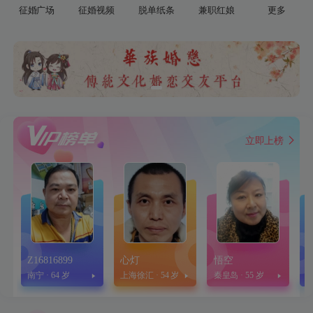
征婚广场
征婚视频
脱单纸条
兼职红娘
更多
约会
单身日记
资讯
话题
立即上榜
Z16816899
心灯
悟空
南宁 · 64 岁
上海徐汇 · 54 岁
秦皇岛 · 55 岁
海