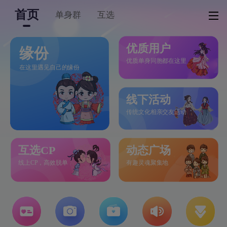
首页
单身群
互选
优质用户
缘份
优质单身同胞都在这里
在这里遇见自己的缘份
线下活动
传统文化相亲交友活动
互选CP
动态广场
线上CP，高效脱单
有趣灵魂聚集地