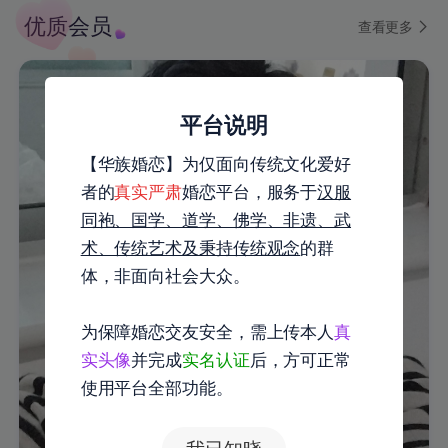
优质会员
查看更多
平台说明
【华族婚恋】为仅面向传统文化爱好
者的
真实严肃
婚恋平台，服务于
汉服
同袍、国学、道学、佛学、非遗、武
术、传统艺术及秉持传统观念
的群
体，非面向社会大众。
为保障婚恋交友安全，需上传本人
真
实头像
并完成
实名认证
后，方可正常
使用平台全部功能。