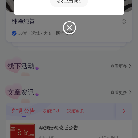
我已知晓
纯净纯善
戒福
烟花易冷
等一个兵哥哥
正光
任逍遥
乔雨
锦鲤
离子
草莓
30岁 · 运城 · 大专 · 医疗/护理
32岁 · 嘉兴 · 硕士 · 电子/半导体/仪表仪器
25岁 · 南宁 · 中专 · 设计/创意
38岁 · 北京朝阳 · 本科 · 计算机/互联网/IT
46岁 · 沈阳 · 大专 · 高级管理
51岁 · 保定 · 大专 · 法律
51岁 · 银川 · 本科 · 设计/创意
40岁 · 徐州 · 本科 · 质控/安检
线下活动
查看更多
文章资讯
查看更多
站务公告
汉服活动
汉服资讯
华族婚恋改版公告
2338
2025-10-01