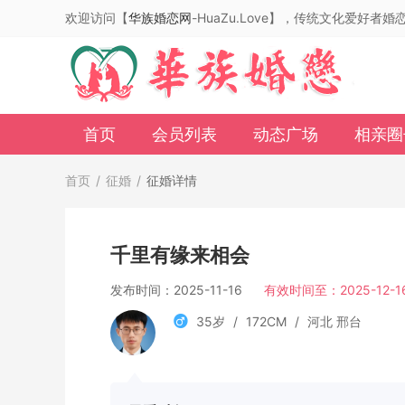
欢迎访问【
华族婚恋网
-HuaZu.Love】，传统文化爱好者
首页
会员列表
动态广场
相亲圈
首页
/
征婚
/
征婚详情
千里有缘来相会
发布时间：2025-11-16
有效时间至：2025-12-1
35岁
/
172CM
/
河北 邢台