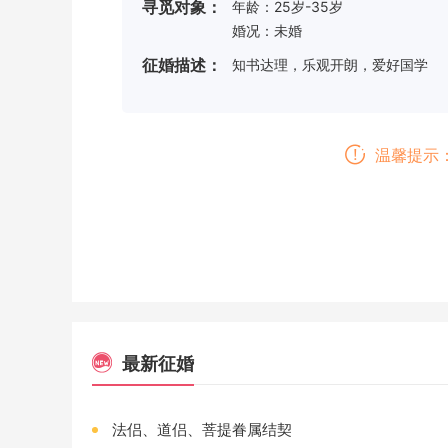
寻觅对象：
年龄：25岁-35岁
婚况：未婚
征婚描述：
知书达理，乐观开朗，爱好国学
温馨提示
最新征婚
法侣、道侣、菩提眷属结契