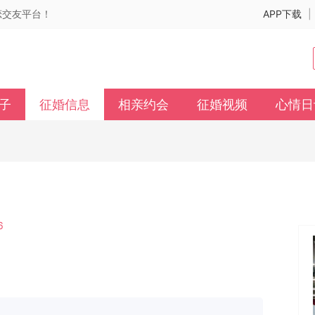
婚恋交友平台！
APP下载
|
子
征婚信息
相亲约会
征婚视频
心情日
6