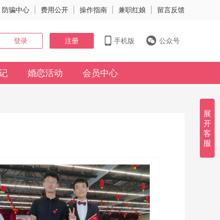
防骗中心
|
费用公开
|
操作指南
|
兼职红娘
|
留言反馈
登录
注册
手机版
公众号
记
婚恋活动
会员中心
展
开
客
服