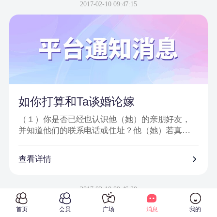
信息或节目邀请嘉宾、网站会员为信件内容；
2017-02-10 09:47:15
2、骗子以＂消息提示员XX＂、＂送礼员XX＂等
昵称给会员发送站内信或进行在线聊天；
3、把中奖诈骗信息发到会员手机上，要求会员登
录一个钓鱼网站进行汇款；
4、虚假信息为避免系统筛查及一般由大量符号或
空格分开；
5、通过看似相似的网络地址或电话欺骗网友；
6、提供所谓活动验证码及咨询热线。
如你打算和Ta谈婚论嫁
（１）你是否已经也认识他（她）的亲朋好友，
并知道他们的联系电话或住址？他（她）若真心
对你的话，一定会也让你真正地走入他（她）的
私人社交圈子。
查看详情
（２）你是否已经去过他（她）工作单位，并确
信他（她）真的在那里从事着他（她）所说的工
2017-02-10 09:46:30
作？
首页
会员
广场
消息
我的